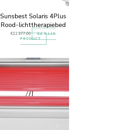
Sunsbest Solaris 4Plus
Rood-lichttherapiebed
€
32.977,00
GA NAAR
PRODUCT