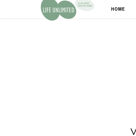
HOME
V