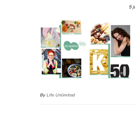
5 j
By
Life Unlimited