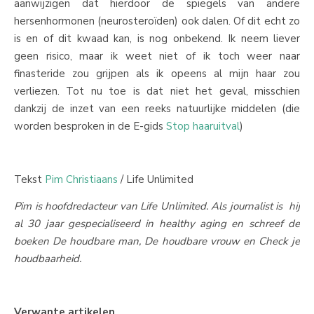
aanwijzigen dat hierdoor de spiegels van andere
hersenhormonen (neurosteroïden) ook dalen. Of dit echt zo
is en of dit kwaad kan, is nog onbekend. Ik neem liever
geen risico, maar ik weet niet of ik toch weer naar
finasteride zou grijpen als ik opeens al mijn haar zou
verliezen. Tot nu toe is dat niet het geval, misschien
dankzij de inzet van een reeks natuurlijke middelen (die
worden besproken in de E-gids
Stop haaruitval
)
Tekst
Pim Christiaans
/ Life Unlimited
Pim is hoofdredacteur van Life Unlimited. Als journalist is hij
al 30 jaar gespecialiseerd in healthy aging en schreef de
boeken De houdbare man, De houdbare vrouw en Check je
houdbaarheid.
Verwante artikelen