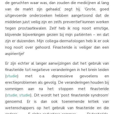
de geruchten waar was, dan zouden die medicijnen al lang
van de markt zijn gehaald,’ zegt hij. ‘Grote, goed
uitgevoerde onderzoeken hebben aangetoond dat de
middelen juist veilig zijn en zelfs preventief kunnen werken
tegen prostaatkwalen. Zelf heb ik nog nooit ernstige,
blijvende bijwerkingen gezien bij mijn patiënten – en dat
zijn er duizenden. Mijn collega-dermatologen heb ik er ook
nog nooit over gehoord. Finasteride is veiliger dan een
aspirientje!’
Er zijn echter al langer aanwijzingen dat het gebruik van
finasteride tot negatieve veranderingen in het brein leiden
(
studie
) met o.a. depressieve gevoelens en
erectieproblemen als gevolg. De veranderingen houden bij
sommigen aan na het stoppen met finasteride
(
studie,
studie
). Dit wordt het ‘post finasteride syndroom’
genoemd. Er is dan ook toenemende kritiek van
wetenschappers op het gebruik van finasteride en die