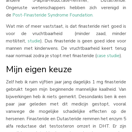
andere 5-alpha-reductase-remmer, Dutasteride.
Ongeruste wetenschappers hebben zich verenigd in
de
Post-Finasteride Syndrome Foundation.
Wat min of meer vaststaat, is dat finasteride niet goed is
voor de vruchtbaarheid (minder zaad, minder
motiliteit,
studie
). Dus finasteride is geen goed idee voor
mannen met kinderwens. De vruchtbaarheid keert terug
naar normaal zodra je stopt met finasteride (
case studie
).
Mijn eigen keuze
Zelf heb ik ruim vijftien jaar jang dagelijks 1 mg finasteride
gebruikt tegen mijn beginnende mannelijke kaalheid. Van
bijwerkingen heb ik niets gemerkt. Desondanks ben ik een
paar jaar geleden met dit medicijn gestopt, vooral
vanwege de mogelijke schadelijke effecten op de
hersenen. Finasteride en Dutasteride remmen het enzym 5
alfa reductase dat testosteron omzet in DHT. Er zijn