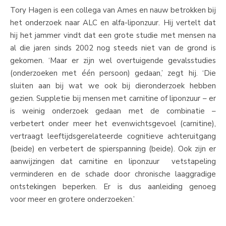
Tory Hagen is een collega van Ames en nauw betrokken bij
het onderzoek naar ALC en alfa-liponzuur. Hij vertelt dat
hij het jammer vindt dat een grote studie met mensen na
al die jaren sinds 2002 nog steeds niet van de grond is
gekomen. ‘Maar er zijn wel overtuigende gevalsstudies
(onderzoeken met één persoon) gedaan,’ zegt hij. ‘Die
sluiten aan bij wat we ook bij dieronderzoek hebben
gezien. Suppletie bij mensen met carnitine of liponzuur – er
is weinig onderzoek gedaan met de combinatie –
verbetert onder meer het evenwichtsgevoel (carnitine),
vertraagt leeftijdsgerelateerde cognitieve achteruitgang
(beide) en verbetert de spierspanning (beide). Ook zijn er
aanwijzingen dat carnitine en liponzuur vetstapeling
verminderen en de schade door chronische laaggradige
ontstekingen beperken. Er is dus aanleiding genoeg
voor meer en grotere onderzoeken.’