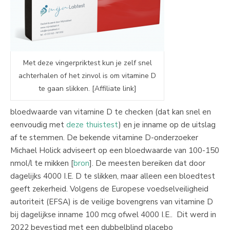
Met deze vingerpriktest kun je zelf snel
achterhalen of het zinvol is om vitamine D
te gaan slikken. [Affiliate link]
bloedwaarde van vitamine D te checken (dat kan snel en
eenvoudig met
deze thuistest
) en je inname op de uitslag
af te stemmen. De bekende vitamine D-onderzoeker
Michael Holick adviseert op een bloedwaarde van 100-150
nmol/l te mikken [
bron
]. De meesten bereiken dat door
dagelijks 4000 I.E. D te slikken, maar alleen een bloedtest
geeft zekerheid. Volgens de Europese voedselveiligheid
autoriteit (EFSA) is de veilige bovengrens van vitamine D
bij dagelijkse inname 100 mcg ofwel 4000 I.E.. Dit werd in
2022 bevestigd met een dubbelblind placebo