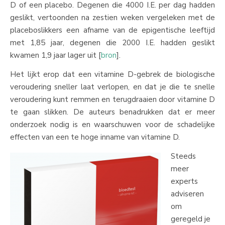
D of een placebo. Degenen die 4000 I.E. per dag hadden
geslikt, vertoonden na zestien weken vergeleken met de
placeboslikkers een afname van de epigentische leeftijd
met 1,85 jaar, degenen die 2000 I.E. hadden geslikt
kwamen 1,9 jaar lager uit [
bron
].
Het lijkt erop dat een vitamine D-gebrek de biologische
veroudering sneller laat verlopen, en dat je die te snelle
veroudering kunt remmen en terugdraaien door vitamine D
te gaan slikken. De auteurs benadrukken dat er meer
onderzoek nodig is en waarschuwen voor de schadelijke
effecten van een te hoge inname van vitamine D.
Steeds
meer
experts
adviseren
om
geregeld je