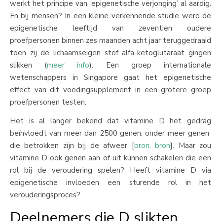
werkt het principe van ‘epigenetische verjonging’ al aardig.
En bij mensen? In een kleine verkennende studie werd de
epigenetische leeftijd van zeventien oudere
proefpersonen binnen zes maanden acht jaar teruggedraaid
toen zij de lichaamseigen stof alfa-ketoglutaraat gingen
slikken (
meer info
). Een groep internationale
wetenschappers in Singapore gaat het epigenetische
effect van dit voedingsupplement in een grotere groep
proefpersonen testen.
Het is al langer bekend dat vitamine D het gedrag
beïnvloedt van meer dan 2500 genen, onder meer genen
die betrokken zijn bij de afweer [
bron,
bron
]. Maar zou
vitamine D ook genen aan of uit kunnen schakelen die een
rol bij de veroudering spelen? Heeft vitamine D via
epigenetische invloeden een sturende rol in het
verouderingsproces?
Deelnemers die D slikten,